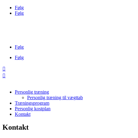
Følg
Følg
31
Holmbladsgade 104
41
kontakt@personalfit.dk
st. th., 2300
01
København
85
Følg
Følg


Personlig træning
Personlig træning til vægttab
Træningsprogram
Personlig kostplan
Kontakt
Kontakt