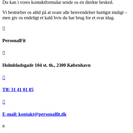
Du kan i vores kontaktformular sende os en direkte besked.
Vi bestræber os altid på at svare alle henvendelser hurtigst muligt –
men giv os endeligt et kald hvis du har brug for et svar idag.

PersonalFit

Holmbladsgade 104 st. th., 2300 København

Tlf: 31 41 01 85

E-mail: kontakt@personalfit.dk
n