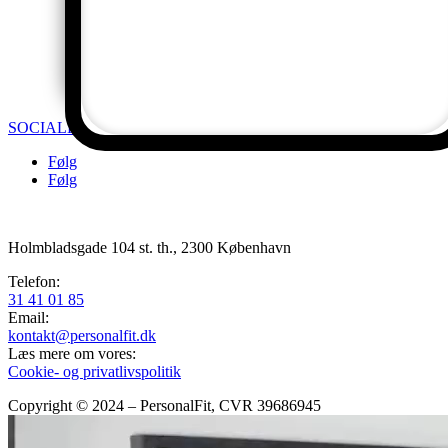
SOCIALE MEDIER
Følg
Følg
Holmbladsgade 104 st. th., 2300 København
Telefon:
31 41 01 85
Email:
kontakt@personalfit.dk
Læs mere om vores:
Cookie- og privatlivspolitik
Copyright © 2024 – PersonalFit
, CVR 39686945