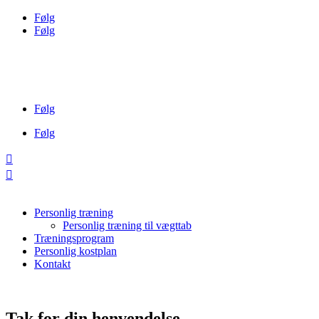
Følg
Følg
31
Holmbladsgade 104
41
kontakt@personalfit.dk
st. th., 2300
01
København
85
Følg
Følg


Personlig træning
Personlig træning til vægttab
Træningsprogram
Personlig kostplan
Kontakt
Tak for din henvendelse.